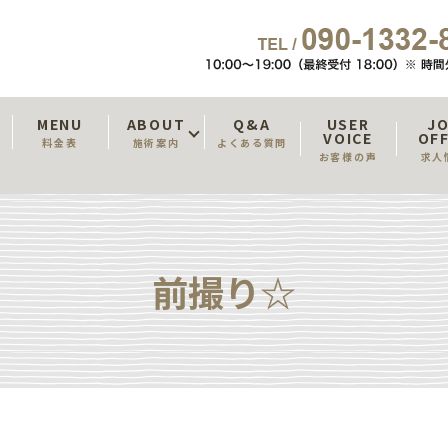
T
MENU
ABOUT
Q&A
USER
J
VOICE
OF
料金表
施術案内
よくある質問
お客様の声
求人
前撮り☆