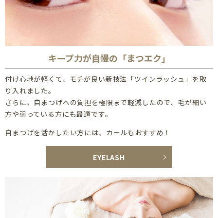
2026/02/16
リピーター様、ご来店ありがとうございます！人気のまつ
毛パーマ、オススメです♪
2026/02/02
キープ力が自慢の「まつエク」
まつ毛パーマのリピーター様、いつもご来店頂きありがと
付け心地が軽くて、モチが良い
新技法「ツインラッシュ」を取
うございます！
り入れました。
2025/12/20
さらに、自まつげへの負担を極限まで軽減したので、毛が細い
耳つぼジュエリー☆
方や弱っている方にも最適です。
2025/12/15
自まつげを活かしたい方には、カールもおすすめ！
人気のセットメニュー、まつ毛パーマ&眉スタイリング♪
EYELASH
2025/11/26
まつ毛パーマで目力アップ！
2025/11/11
まつ毛美容液で、まつ育！