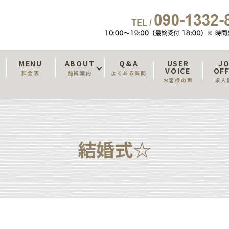
T
MENU
ABOUT
Q&A
USER
J
VOICE
OF
料金表
施術案内
よくある質問
お客様の声
求人
結婚式☆