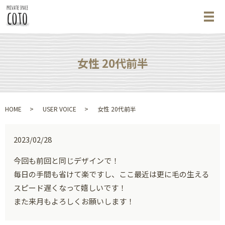
メ
女性 20代前半
HOME
USER VOICE
女性 20代前半
2023/02/28
今回も前回と同じデザインで！
毎日の手間も省けて楽ですし、ここ最近は更に毛の生える
スピード遅くなって嬉しいです！
また来月もよろしくお願いします！