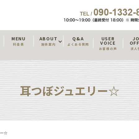
T
MENU
ABOUT
Q&A
USER
J
VOICE
OF
料金表
施術案内
よくある質問
お客様の声
求人
耳つぼジュエリー☆
リー☆