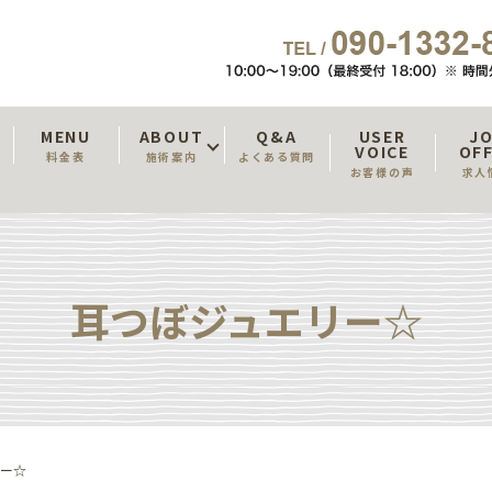
T
MENU
ABOUT
Q&A
USER
J
VOICE
OF
料金表
施術案内
よくある質問
お客様の声
求人
耳つぼジュエリー☆
リー☆