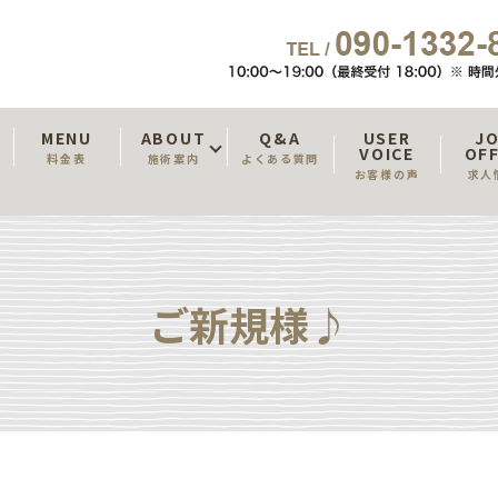
T
MENU
ABOUT
Q&A
USER
J
VOICE
OF
料金表
施術案内
よくある質問
お客様の声
求人
ご新規様♪