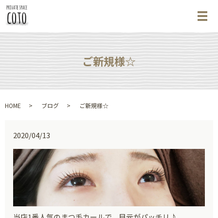
メ
ご新規様☆
HOME
ブログ
ご新規様☆
2020/04/13
当店1番人気のまつ毛カールで、目元がパッチリ♪